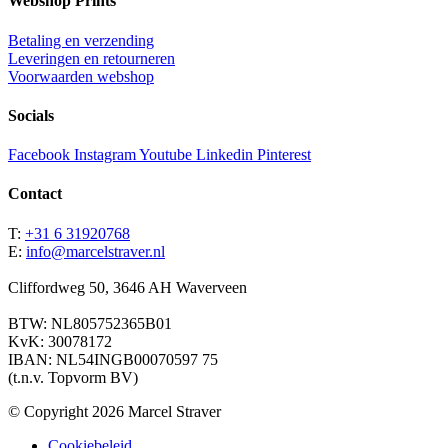
Webshop Prints
Betaling en verzending
Leveringen en retourneren
Voorwaarden webshop
Socials
Facebook
Instagram
Youtube
Linkedin
Pinterest
Contact
T:
+31 6 31920768
E:
info@marcelstraver.nl
Cliffordweg 50, 3646 AH Waverveen
BTW: NL805752365B01
KvK: 30078172
IBAN: NL54INGB00070597 75
(t.n.v. Topvorm BV)
© Copyright 2026 Marcel Straver
Cookiebeleid