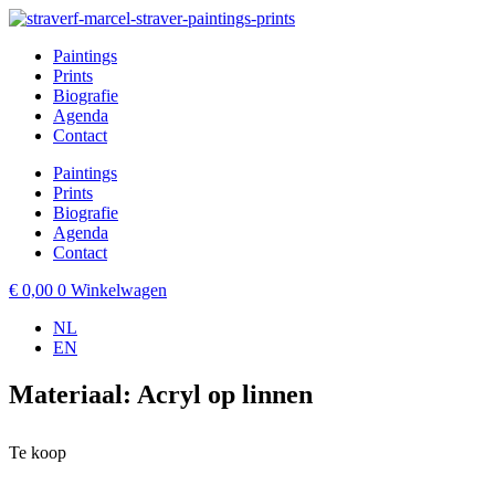
Ga
naar
Paintings
de
Prints
inhoud
Biografie
Agenda
Contact
Paintings
Prints
Biografie
Agenda
Contact
€
0,00
0
Winkelwagen
NL
EN
Materiaal: Acryl op linnen
Te koop